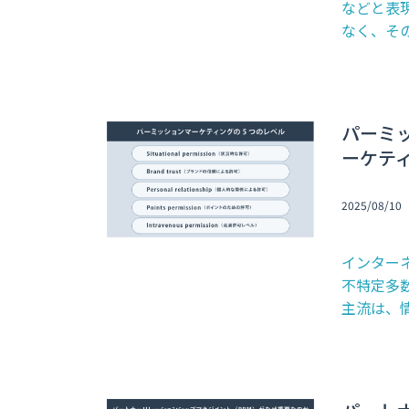
などと表
なく、その
パーミ
ーケテ
2025/08/10
インター
不特定多
主流は、情