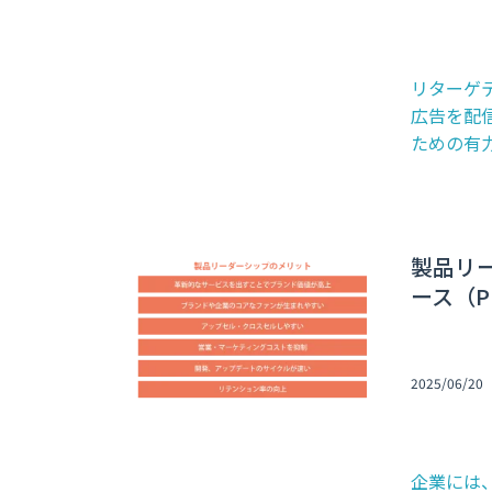
リターゲ
広告を配
ための有力
製品リ
ース（
2025/06/20
企業には