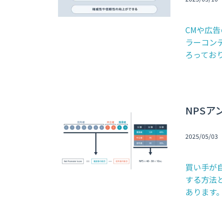
CMや広
ラーコン
ろっており
NPS
2025/05/03
買い手が
する方法
あります。