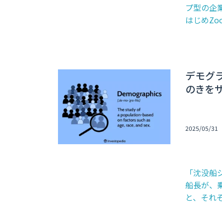
プ型の企
はじめZoom
デモグ
のきを
2025/05/31
「沈没船
船長が、
と、それぞ