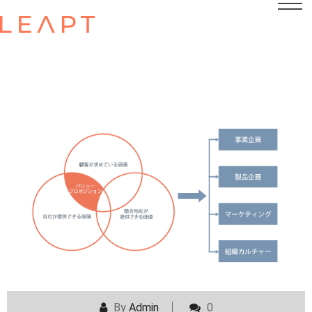
POSTED ON
AUGUST 11, 2025
By
Admin
0