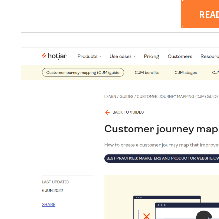
REA
POSTED ON
FEBRUARY 20, 2024