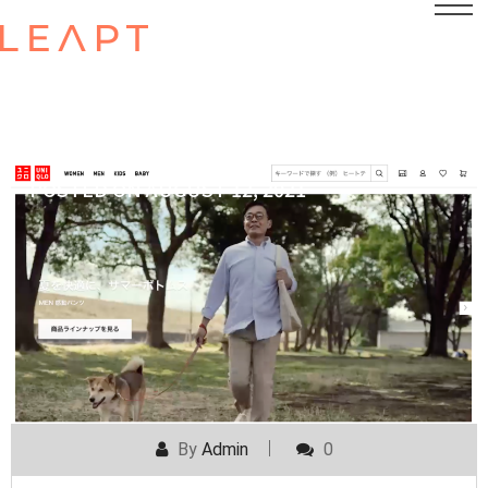
POSTED ON
AUGUST 12, 2021
By
Admin
0