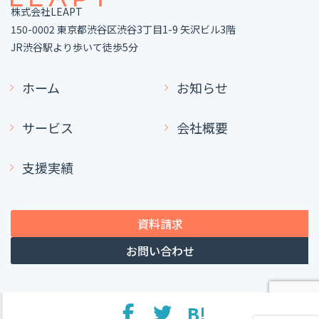
株式会社LEAPT
ポジショニング戦略とは？考える際のフレーム
150-0002 東京都渋谷区渋谷3丁目1-9 矢沢ビル3階
ワークや企業事例を解説
JR渋谷駅より歩いて徒歩5分
11 Aug 2025
ホーム
お知らせ
人気の記事
サービス
会社概要
株式会社Shirofune 支援事例フェーズ0：LEAPT
との出会いからマーケティング体制の構築まで
09 Oct 2025
支援実績
ブログ（オウンドメディア）譲渡移行のお知ら
せ
24 Sep 2025
資料請求
株式会社Shirofuneに対する支援事例の公開
お問い合わせ
28 May 2025
株式会社PLAN-B主催【今日からアクションが変
B!
わる 「わかる」を「できる」に変えるマーケ戦
プライバシーポリシー
© Copyright 2020 LEAPT