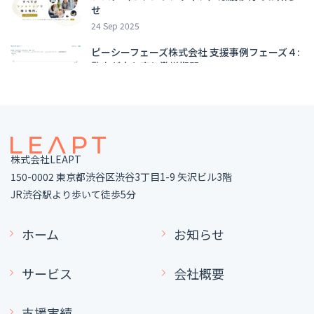
せ
24 Sep 2025
ピーシーフェーズ株式会社 支援事例フェーズ４:
数字が立ち直り激増期間へ
09 Sep 2025
集中戦略とは？集中戦略の重要性や考え方のス
テップ、企業事例も交えてわかりやすく解説
11 Aug 2025
株式会社LEAPT
ポジショニング戦略とは？考える際のフレーム
150-0002 東京都渋谷区渋谷3丁目1-9 矢沢ビル3階
ワークや企業事例を解説
JR渋谷駅より歩いて徒歩5分
11 Aug 2025
ホーム
お知らせ
人気の記事
サービス
会社概要
株式会社Shirofune 支援事例フェーズ0：LEAPT
との出会いからマーケティング体制の構築まで
09 Oct 2025
支援実績