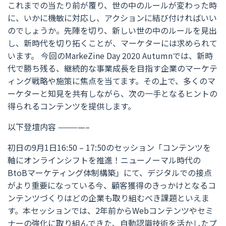
これまでの当たり前が覆り、世の中のルールが変わった時
に、いかに機敏に対応し、アクションに結び付ければいい
のでしょうか。先陣を切り、新しい世の中のルールを見出
し、新時代を切り拓くことが、マーケターには求められて
います。 今回のMarkeZine Day 2020 Autumnでは、新時
代で勝ち残る、継続的な事業成長を目指す企業のマーケテ
ィング戦略や施策に焦点を当てます。その上で、多くのマ
ーケターと知見を共有しながら、次の一手となるヒントの
得られるコンテンツを提供します。
以下登壇内容 ————–
初日の9月1日16:50 – 17:50のセッション「コンテンツを
軸にオンラインシフトを推進！ニューノーマル時代の
BtoBマーケティング体制構築」にて、デジタルでの接点
がより重要になっている今、顧客獲得のきっかけとなるコ
ンテンツづくりはどの企業も取り組むべき課題といえま
す。本セッションでは、2年前からWebコンテンツやセミ
ナーの強化に取り組んできた、自動認識技術を活かしたプ