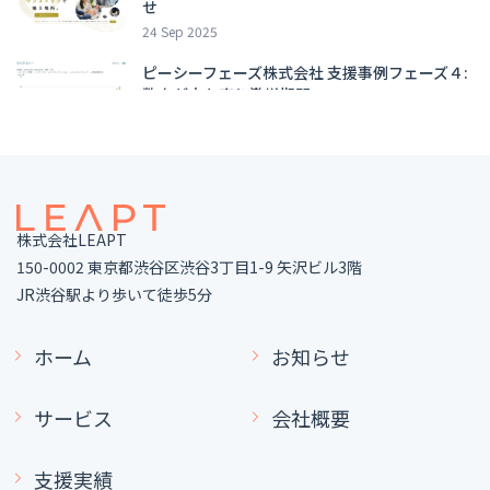
せ
24 Sep 2025
ピーシーフェーズ株式会社 支援事例フェーズ４:
数字が立ち直り激増期間へ
09 Sep 2025
集中戦略とは？集中戦略の重要性や考え方のス
テップ、企業事例も交えてわかりやすく解説
11 Aug 2025
株式会社LEAPT
ポジショニング戦略とは？考える際のフレーム
150-0002 東京都渋谷区渋谷3丁目1-9 矢沢ビル3階
ワークや企業事例を解説
JR渋谷駅より歩いて徒歩5分
11 Aug 2025
ホーム
お知らせ
人気の記事
サービス
会社概要
株式会社Shirofune 支援事例フェーズ0：LEAPT
との出会いからマーケティング体制の構築まで
09 Oct 2025
支援実績