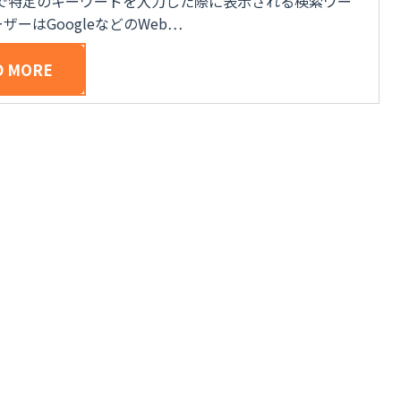
で特定のキーワードを入力した際に表示される検索ワー
ーはGoogleなどのWeb…
D MORE