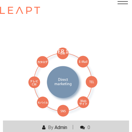
POSTED ON
OCTOBER 12, 2023
By
Admin
0