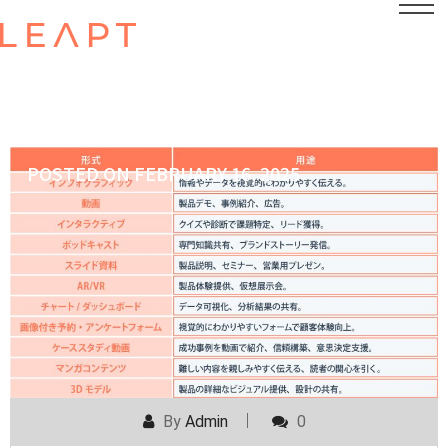
POSTED ON
FEBRUARY 16, 2025
By
Admin
0