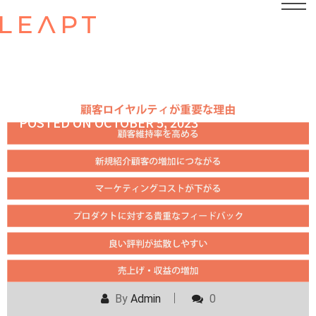
POSTED ON
OCTOBER 5, 2023
By
Admin
0