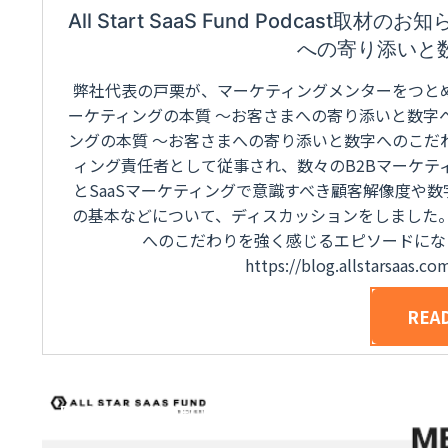
All Start SaaS Fund Podcas
への寄り添いと
弊社代表の戸栗が、マーケティングメンターをつとめるALL ST
ーケティングの本質 〜お客さまへの寄り添いと数字へ
ングの本質 〜お客さまへの寄り添いと数字へのこだわ
ィング責任者として従事され、数々のB2Bマーケテ
とSaaSマーケティングで意識すべき顧客解像度や
の基本などについて、ディスカッションをしました
へのこだわりを強く感じるエピソードになり
https://blog.allstarsaas.c
REA
POSTED ON
DECEMBER 14, 2020