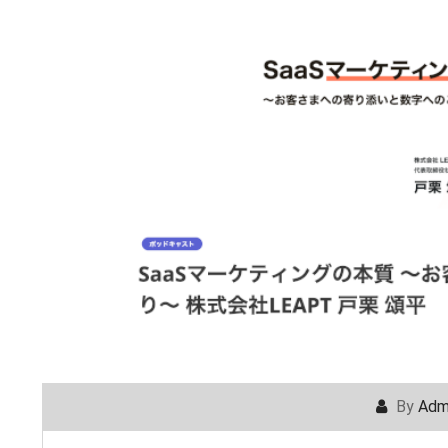
By
Adm