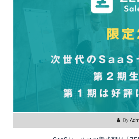
By
Adm