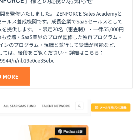
ENFORCE」様との提携のお知らせ
いたしました。 ZENFORCE Sales Academyと
のSaaSセールス養成機関です。成長企業でSaaSセールスとして
提供します。 ・限定20名（審査制）・一律55,000円
Oも登壇・SaaS業界のプロが監修した独自プログラム・
ラインのプログラム・現職と並行して受講が可能など、
細につきましては、後段をご覧ください… 詳細はこちら：
ay9944/n/nb19e0ce35ebc
D MORE